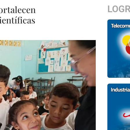
LOG
ortalecen
entíficas