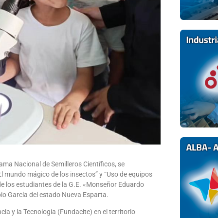
ama Nacional de Semilleros Científicos, se
“El mundo mágico de los insectos” y “Uso de equipos
 de los estudiantes de la G.E. «Monseñor Eduardo
pio García del estado Nueva Esparta.
ia y la Tecnología (Fundacite) en el territorio