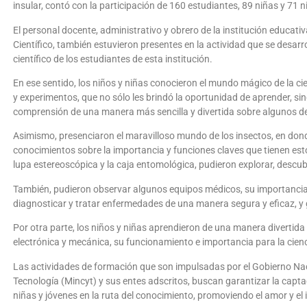
insular, contó con la participación de 160 estudiantes, 89 niñas y 71 n
El personal docente, administrativo y obrero de la institución educativ
Científico, también estuvieron presentes en la actividad que se desarro
científico de los estudiantes de esta institución.
En ese sentido, los niños y niñas conocieron el mundo mágico de la ci
y experimentos, que no sólo les brindó la oportunidad de aprender, si
comprensión de una manera más sencilla y divertida sobre algunos de l
Asimismo, presenciaron el maravilloso mundo de los insectos, en don
conocimientos sobre la importancia y funciones claves que tienen esto
lupa estereoscópica y la caja entomológica, pudieron explorar, descubr
También, pudieron observar algunos equipos médicos, su importancia y
diagnosticar y tratar enfermedades de una manera segura y eficaz, y 
Por otra parte, los niños y niñas aprendieron de una manera divertida
electrónica y mecánica, su funcionamiento e importancia para la cienc
Las actividades de formación que son impulsadas por el Gobierno Naci
Tecnología (Mincyt) y sus entes adscritos, buscan garantizar la capta
niñas y jóvenes en la ruta del conocimiento, promoviendo el amor y el in