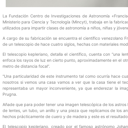
La Fundación Centro de Investigaciones de Astronomía «Francisc
Ministerio para Ciencia y Tecnología (Mincyt), trabaja en la fabric
utilizados para impartir clases de astronomía a niños, niñas y jóven
A cargo de su fabricación se encuentra el científico venezolano F
de un telescopio de hace cuatro siglos, hechas con materiales mod
El telescopio kepleriano, detalla el científico, cuenta con “una len
enfoca los rayos de luz en cierto punto, aproximadamente en el otr
metro de distancia focal”.
“Una particularidad de este instrumento tal como ocurría hace cuat
nosotros si vemos una casa vamos a ver que la casa tiene el te
representaba un mayor inconveniente, ya que enderezar la image
Prugna.
Añade que para poder tener una imagen telescópica de los astros l
de lentes, un tubo, un anillo y una pieza que replicamos de los a
hechos prácticamente de cuero y de madera y este es el resultado 
El telescopio kepleriano, creado por el famoso astrónomo Joha