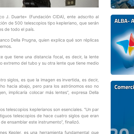
o J. Duarte» (Fundación CIDA), ente adscrito al
ación de 500 telescopios tipo kepleriano, que serán
es de todo el país.
ranco Della Prugna, quien explica qué son réplicas
ernos.
te que tiene una distancia focal, es decir, la lente
o extremo del tubo y su otra lente que tiene medio
ro siglos, es que la imagen es invertida, es decir,
cho hacia abajo, pero para los astrónomos eso no
n, implicaría colocar más lentes”, expresa Della
os telescopios keplerianos son esenciales. “Un par
ntiguos telescopios de hace cuatro siglos que eran
de ensamblar este instrumento”, finalizó.
nnes Kepler, es una herramienta fundamental que