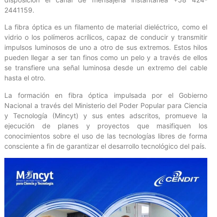
2441159.
La fibra óptica es un filamento de material dieléctrico, como el
vidrio o los polímeros acrílicos, capaz de conducir y transmitir
impulsos luminosos de uno a otro de sus extremos. Estos hilos
pueden llegar a ser tan finos como un pelo y a través de ellos
se transfiere una señal luminosa desde un extremo del cable
hasta el otro.
La formación en fibra óptica impulsada por el Gobierno
Nacional a través del Ministerio del Poder Popular para Ciencia
y Tecnología (Mincyt) y sus entes adscritos, promueve la
ejecución de planes y proyectos que masifiquen los
conocimientos sobre el uso de las tecnologías libres de forma
consciente a fin de garantizar el desarrollo tecnológico del país.