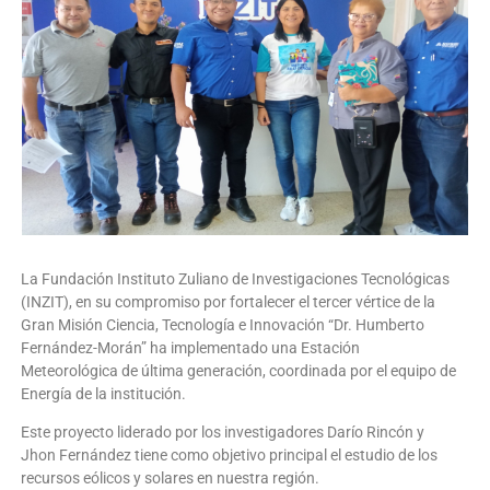
La Fundación Instituto Zuliano de Investigaciones Tecnológicas
(INZIT), en su compromiso por fortalecer el tercer vértice de la
Gran Misión Ciencia, Tecnología e Innovación “Dr. Humberto
Fernández-Morán” ha implementado una Estación
Meteorológica de última generación, coordinada por el equipo de
Energía de la institución.
Este proyecto liderado por los investigadores Darío Rincón y
Jhon Fernández tiene como objetivo principal el estudio de los
recursos eólicos y solares en nuestra región.