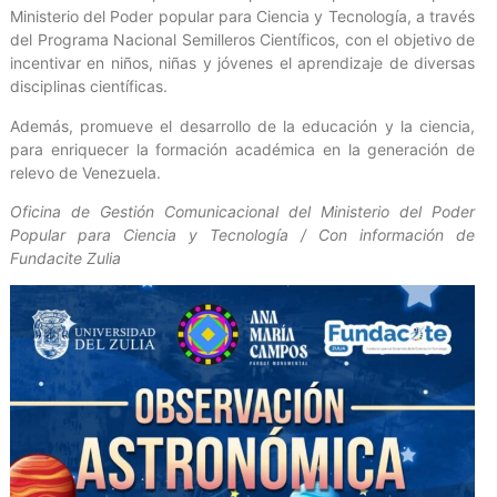
Ministerio del Poder popular para Ciencia y Tecnología, a través
del Programa Nacional Semilleros Científicos, con el objetivo de
incentivar en niños, niñas y jóvenes el aprendizaje de diversas
disciplinas científicas.
Además, promueve el desarrollo de la educación y la ciencia,
para enriquecer la formación académica en la generación de
relevo de Venezuela.
Oficina de Gestión Comunicacional del Ministerio del Poder
Popular para Ciencia y Tecnología / Con información de
Fundacite Zulia