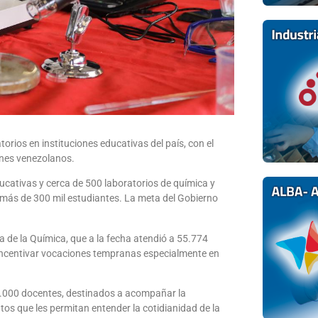
orios en instituciones educativas del país, con el
enes venezolanos.
ucativas y cerca de 500 laboratorios de química y
e más de 300 mil estudiantes. La meta del Gobierno
a de la Química, que a la fecha atendió a 55.774
 incentivar vocaciones tempranas especialmente en
2.000 docentes, destinados a acompañar la
os que les permitan entender la cotidianidad de la