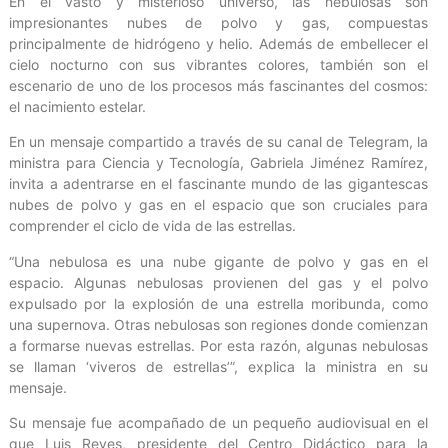
En el vasto y misterioso universo, las nebulosas son
impresionantes nubes de polvo y gas, compuestas
principalmente de hidrógeno y helio. Además de embellecer el
cielo nocturno con sus vibrantes colores, también son el
escenario de uno de los procesos más fascinantes del cosmos:
el nacimiento estelar.
En un mensaje compartido a través de su canal de Telegram, la
ministra para Ciencia y Tecnología, Gabriela Jiménez Ramírez,
invita a adentrarse en el fascinante mundo de las gigantescas
nubes de polvo y gas en el espacio que son cruciales para
comprender el ciclo de vida de las estrellas.
“Una nebulosa es una nube gigante de polvo y gas en el
espacio. Algunas nebulosas provienen del gas y el polvo
expulsado por la explosión de una estrella moribunda, como
una supernova. Otras nebulosas son regiones donde comienzan
a formarse nuevas estrellas. Por esta razón, algunas nebulosas
se llaman ‘viveros de estrellas’”, explica la ministra en su
mensaje.
Su mensaje fue acompañado de un pequeño audiovisual en el
que Luis Reyes, presidente del Centro Didáctico para la