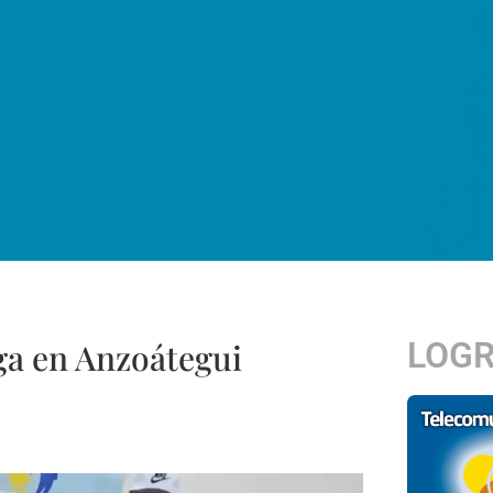
LOG
ga en Anzoátegui