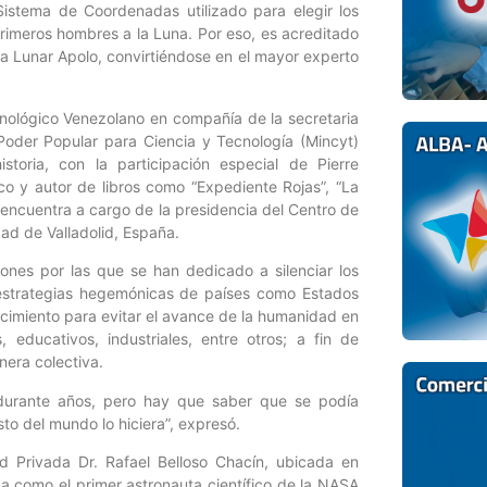
stema de Coordenadas utilizado para elegir los
primeros hombres a la Luna. Por eso, es acreditado
ma Lunar Apolo, convirtiéndose en el mayor experto
cnológico Venezolano en compañía de la secretaria
l Poder Popular para Ciencia y Tecnología (Mincyt)
toria, con la participación especial de Pierre
ico y autor de libros como “Expediente Rojas”, “La
encuentra a cargo de la presidencia del Centro de
dad de Valladolid, España.
nes por las que se han dedicado a silenciar los
estrategias hegemónicas de países como Estados
cimiento para evitar el avance de la humanidad en
, educativos, industriales, entre otros; a fin de
nera colectiva.
 durante años, pero hay que saber que se podía
to del mundo lo hiciera”, expresó.
ad Privada Dr. Rafael Belloso Chacín, ubicada en
a como el primer astronauta científico de la NASA