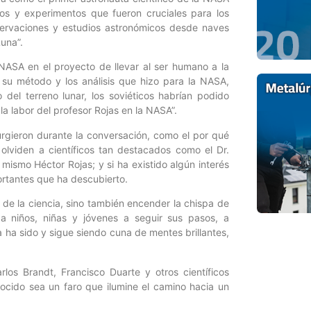
ntos y experimentos que fueron cruciales para los
bservaciones y estudios astronómicos desde naves
Luna”.
 NASA en el proyecto de llevar al ser humano a la
s su método y los análisis que hizo para la NASA,
 del terreno lunar, los soviéticos habrían podido
la labor del profesor Rojas en la NASA”.
urgieron durante la conversación, como el por qué
lviden a científicos tan destacados como el Dr.
ismo Héctor Rojas; y si ha existido algún interés
ortantes que ha descubierto.
 de la ciencia, sino también encender la chispa de
a niños, niñas y jóvenes a seguir sus pasos, a
 ha sido y sigue siendo cuna de mentes brillantes,
os Brandt, Francisco Duarte y otros científicos
cido sea un faro que ilumine el camino hacia un
rogreso y el bienestar de todos.