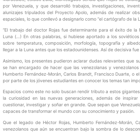
por Venezuela, y que desarrolló trabajos, investigaciones, inve
alunizajes tripulados del Proyecto Apolo, además de realizar o
espaciales, lo que conllevó a designarlo como “el cartógrafo de la 
“El trabajo del doctor Rojas fue determinante para el éxito de la
Luna (…) En otras palabras, si hubiese aportado a los soviético
sobre temperatura, composición, morfología, topografía y albedo
llegar a la Luna antes que los estadounidenses. Así de decisiva fue 
Asimismo, los presentes pudieron aclarar dudas relevantes que s
se han encargado de hacer que las venezolanas y venezolanos o
Humberto Fernández-Morán, Carlos Brandt, Francisco Duarte, o el m
por parte de los jóvenes estudiantes en conocer los temas tan imp
Espacios como este no solo buscan rendir tributo a estos gigantes
la curiosidad en las nuevas generaciones, además de inspirar 
cuestionar, investigar y soñar en grande. Que sepan que Venezuela
capaces de transformar el mundo con su conocimiento y pasión.
Que el legado de Héctor Rojas, Humberto Fernández-Morán, Carl
venezolanos que aún se encuentran bajo la sombra de lo descono
futuro donde la ciencia y la tecnología sean herramientas para el p