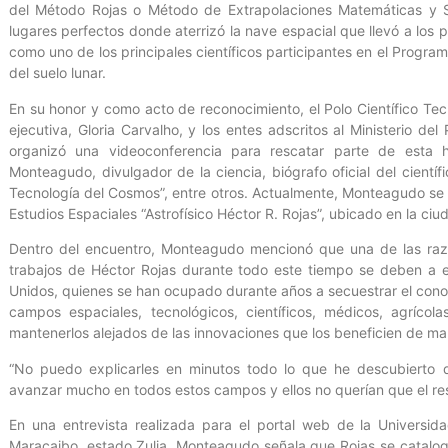
del Método Rojas o Método de Extrapolaciones Matemáticas y Si
lugares perfectos donde aterrizó la nave espacial que llevó a los 
como uno de los principales científicos participantes en el Progra
del suelo lunar.
En su honor y como acto de reconocimiento, el Polo Científico Te
ejecutiva, Gloria Carvalho, y los entes adscritos al Ministerio de
organizó una videoconferencia para rescatar parte de esta his
Monteagudo, divulgador de la ciencia, biógrafo oficial del científ
Tecnología del Cosmos”, entre otros. Actualmente, Monteagudo se 
Estudios Espaciales “Astrofísico Héctor R. Rojas”, ubicado en la ciu
Dentro del encuentro, Monteagudo mencionó que una de las razo
trabajos de Héctor Rojas durante todo este tiempo se deben a 
Unidos, quienes se han ocupado durante años a secuestrar el cono
campos espaciales, tecnológicos, científicos, médicos, agrícolas
mantenerlos alejados de las innovaciones que los beneficien de ma
“No puedo explicarles en minutos todo lo que he descubierto
avanzar mucho en todos estos campos y ellos no querían que el res
En una entrevista realizada para el portal web de la Universid
Maracaibo, estado Zulia, Monteagudo señala que Rojas se catalog