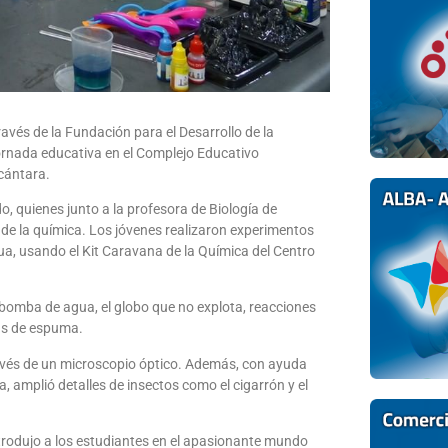
ravés de la Fundación para el Desarrollo de la
jornada educativa en el Complejo Educativo
cántara.
do, quienes junto a la profesora de Biología de
de la química. Los jóvenes realizaron experimentos
gua, usando el Kit Caravana de la Química del Centro
bomba de agua, el globo que no explota, reacciones
cas de espuma.
ravés de un microscopio óptico. Además, con ayuda
, amplió detalles de insectos como el cigarrón y el
introdujo a los estudiantes en el apasionante mundo