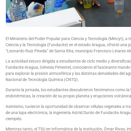
El Ministerio del Poder Popular para Ciencia y Tecnología (Mincyt), a t
Ciencia y la Tecnología (Fundacite) en el estado Aragua, ofreció una 
“Leonardo Ruiz Pineda” de Santa Rita, municipio Francisco Linares Al
La actividad estuvo dirigida a estudiantes de ciclo medio y diversifica
Fundacite Aragua, Génesis Pimentel, conocieron el fascinante mundo 
para explorar la presión atmosférica y las distintas densidades del a
Nacional de Tecnología Química (CNTQ).
Durante la jornada, los estudiantes descubrieron fenómenos como la 
endotérmicas, la creación de su propio planeta y erupciones volcáni
Asimismo, tuvieron la oportunidad de observar células vegetales a t
de una lupa electrónica, la ingeniería Astrid Durán de Fundacite Aragua
ciempiés.
Mientras tanto, el TSU en Informática de la institución, Ómar Rivas, 