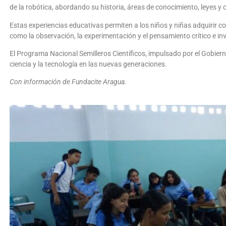
de la robótica, abordando su historia, áreas de conocimiento, leyes y c
Estas experiencias educativas permiten a los niños y niñas adquirir co
como la observación, la experimentación y el pensamiento crítico e inv
El Programa Nacional Semilleros Científicos, impulsado por el Gobiern
ciencia y la tecnología en las nuevas generaciones.
Con información de Fundacite Aragua.