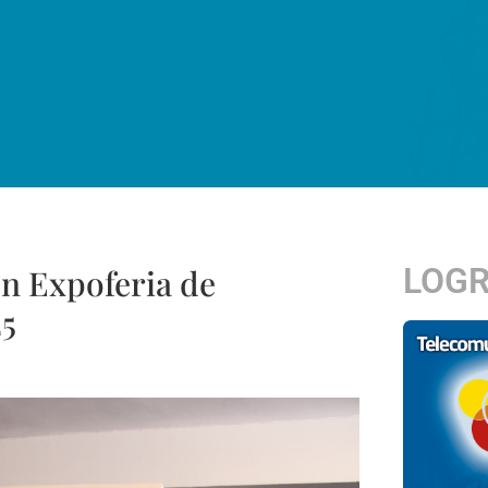
LOG
en Expoferia de
25