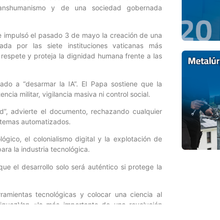
l transhumanismo y de una sociedad gobernada
ce impulsó el pasado 3 de mayo la creación de una
egrada por las siete instituciones vaticanas más
o respete y proteja la dignidad humana frente a las
ado a “desarmar la IA”. El Papa sostiene que la
cia militar, vigilancia masiva ni control social.
dad”, advierte el documento, rechazando cualquier
istemas automatizados.
gico, el colonialismo digital y la explotación de
ara la industria tecnológica.
ue el desarrollo solo será auténtico si protege la
amientas tecnológicas y colocar una ciencia al
driguezVen «lo más importante de una revolución
ensado que la tecnología debe ser vista hacia esa