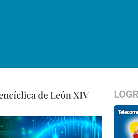
LOG
encíclica de León XIV