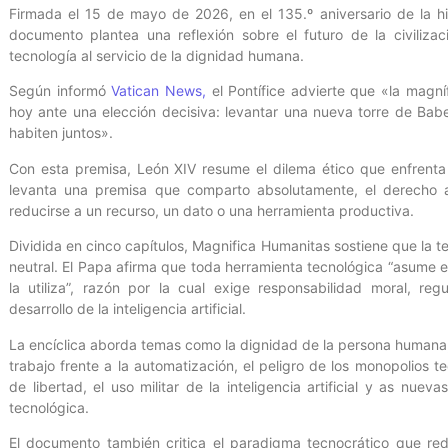
Firmada el 15 de mayo de 2026, en el 135.º aniversario de la hi
documento plantea una reflexión sobre el futuro de la civilizac
tecnología al servicio de la dignidad humana.
Según informó
Vatican News,
el Pontífice advierte que «la magn
hoy ante una elección decisiva: levantar una nueva torre de Bab
habiten juntos».
Con esta premisa, León XIV resume el dilema ético que enfrenta 
levanta una premisa que comparto absolutamente, el derecho 
reducirse a un recurso, un dato o una herramienta productiva.
Dividida en cinco capítulos, Magnifica Humanitas sostiene que la 
neutral. El Papa afirma que toda herramienta tecnológica “asume el 
la utiliza”, razón por la cual exige responsabilidad moral, regu
desarrollo de la inteligencia artificial.
La encíclica aborda temas como la dignidad de la persona humana, la 
trabajo frente a la automatización, el peligro de los monopolios t
de libertad, el uso militar de la inteligencia artificial y as nu
tecnológica.
El documento también critica el paradigma tecnocrático que red