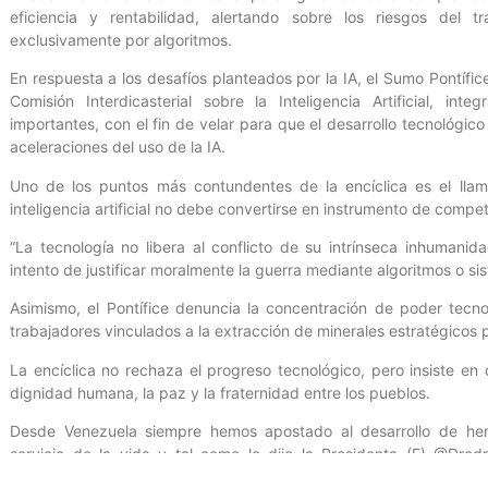
eficiencia y rentabilidad, alertando sobre los riesgos de
exclusivamente por algoritmos.
En respuesta a los desafíos planteados por la IA, el Sumo Pontífi
Comisión Interdicasterial sobre la Inteligencia Artificial, int
importantes, con el fin de velar para que el desarrollo tecnológic
aceleraciones del uso de la IA.
Uno de los puntos más contundentes de la encíclica es el llam
inteligencia artificial no debe convertirse en instrumento de competen
“La tecnología no libera al conflicto de su intrínseca inhumani
intento de justificar moralmente la guerra mediante algoritmos o s
Asimismo, el Pontífice denuncia la concentración de poder tecnoló
trabajadores vinculados a la extracción de minerales estratégicos p
La encíclica no rechaza el progreso tecnológico, pero insiste en q
dignidad humana, la paz y la fraternidad entre los pueblos.
Desde Venezuela siempre hemos apostado al desarrollo de herr
servicio de la vida y tal como lo dijo la Presidenta (E) @Dro
tecnológica, debe ser el respeto al ser humano (…) siempre he p