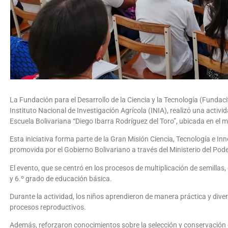
La Fundación para el Desarrollo de la Ciencia y la Tecnología (Fundac
Instituto Nacional de Investigación Agrícola (INIA), realizó una activi
Escuela Bolivariana “Diego Ibarra Rodríguez del Toro”, ubicada en el 
Esta iniciativa forma parte de la Gran Misión Ciencia, Tecnología e 
promovida por el Gobierno Bolivariano a través del Ministerio del Pod
El evento, que se centró en los procesos de multiplicación de semillas,
y 6.º grado de educación básica.
Durante la actividad, los niños aprendieron de manera práctica y diver
procesos reproductivos.
Además, reforzaron conocimientos sobre la selección y conservación d