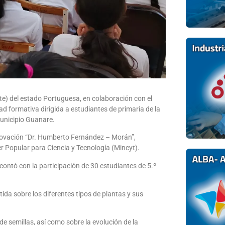
ite) del estado Portuguesa, en colaboración con el
dad formativa dirigida a estudiantes de primaria de la
municipio Guanare.
Innovación “Dr. Humberto Fernández – Morán”,
er Popular para Ciencia y Tecnología (Mincyt).
 contó con la participación de 30 estudiantes de 5.º
tida sobre los diferentes tipos de plantas y sus
e semillas, así como sobre la evolución de la