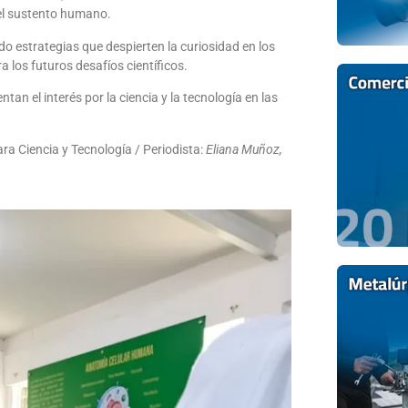
 el sustento humano.
do estrategias que despierten la curiosidad en los
 los futuros desafíos científicos.
an el interés por la ciencia y la tecnología en las
ra Ciencia y Tecnología / Periodista:
Eliana Muñoz,