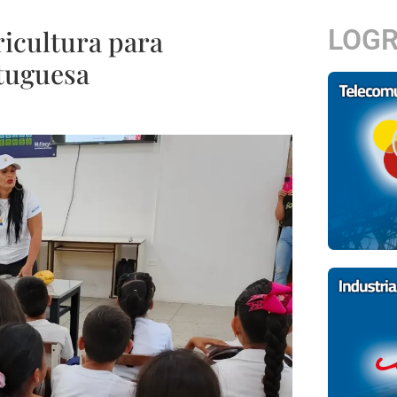
LOG
ricultura para
rtuguesa