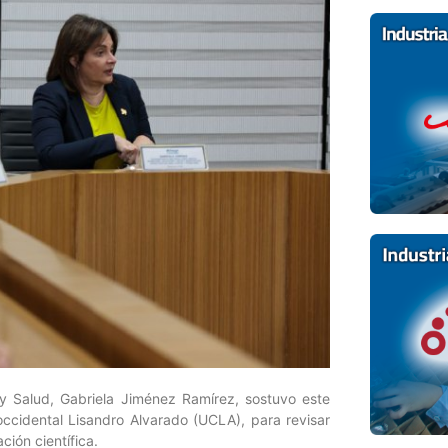
 y Salud, Gabriela Jiménez Ramírez, sostuvo este
occidental Lisandro Alvarado (UCLA), para revisar
ción científica.