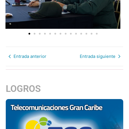
Entrada anterior
Entrada siguiente
LOGROS