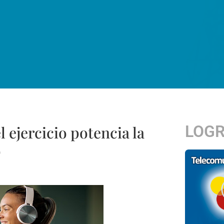
LOG
ejercicio potencia la
o