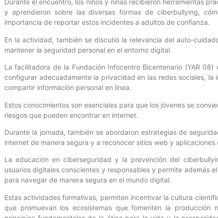
Durante el encuentro, los niños y niñas recibieron herramientas prá
y aprendieron sobre las diversas formas de ciberbullying, có
importancia de reportar estos incidentes a adultos de confianza.
En la actividad, también se discutió la relevancia del auto-cuidad
mantener la seguridad personal en el entorno digital.
La facilitadora de la Fundación Infocentro Bicentenario (YAR 08) 
configurar adecuadamente la privacidad en las redes sociales, la
compartir información personal en línea.
Estos conocimientos son esenciales para que los jóvenes se convie
riesgos que pueden encontrar en internet.
Durante la jornada, también se abordaron estrategias de seguridad
internet de manera segura y a reconocer sitios web y aplicaciones 
La educación en ciberseguridad y la prevención del ciberbully
usuarios digitales conscientes y responsables y permite además el
para navegar de manera segura en el mundo digital.
Estas actividades formativas, permiten incentivar la cultura cientí
que promuevan los ecosistemas que fomenten la producción na
principios fundamentales de la ética para la vida y la prosperida