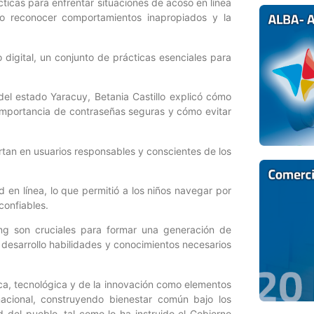
cticas para enfrentar situaciones de acoso en línea
mo reconocer comportamientos inapropiados y la
o digital, un conjunto de prácticas esenciales para
del estado Yaracuy, Betania Castillo explicó cómo
 importancia de contraseñas seguras y cómo evitar
rtan en usuarios responsables y conscientes de los
 en línea, lo que permitió a los niños navegar por
confiables.
ing son cruciales para formar una generación de
 desarrollo habilidades y conocimientos necesarios
fica, tecnológica y de la innovación como elementos
cional, construyendo bienestar común bajo los
d del pueblo, tal como lo ha instruido el Gobierno