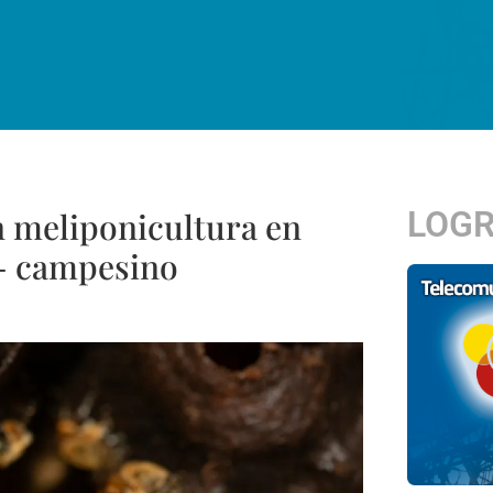
LOG
n meliponicultura en
o- campesino