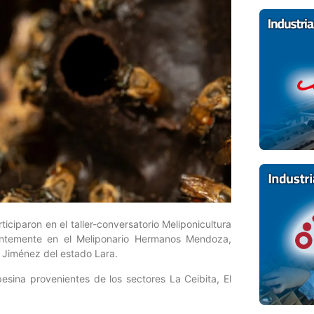
ciparon en el taller-conversatorio Meliponicultura
ientemente en el Meliponario Hermanos Mendoza,
o Jiménez del estado Lara.
pesina provenientes de los sectores La Ceibita, El