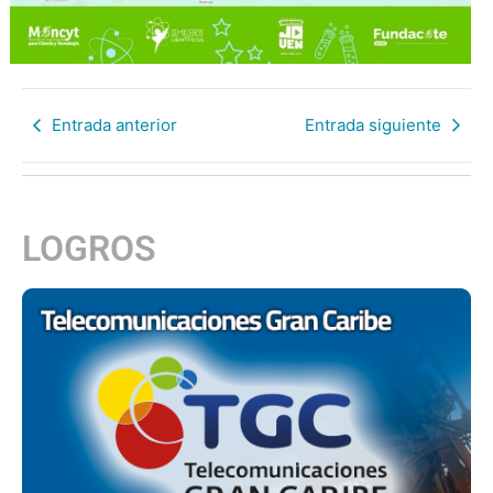
Entrada anterior
Entrada siguiente
LOGROS