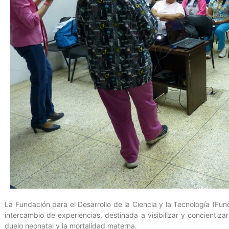
La Fundación para el Desarrollo de la Ciencia y la Tecnología (Fun
intercambio de experiencias, destinada a visibilizar y concientiza
duelo neonatal y la mortalidad materna.