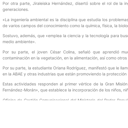
Por otra parte, Jiraleiska Hernández, disertó sobre el rol de la 
generaciones.
«La ingeniería ambiental es la disciplina que estudia los problem
de varios campos del conocimiento como la química, física, la biolo
Sostuvo, además, que «emplea la ciencia y la tecnología para busc
medio ambiente».
Por su parte, el joven César Colina, señaló que aprendió mu
contaminación en la vegetación, en la alimentación, así como otros
Por su parte, la estudiante Oriana Rodríguez, manifestó que le ll
en la ABAE y otras industrias que están promoviendo la protección
Estas actividades responden al primer vértice de la Gran Misió
Fernández-Morán», que establece la incorporación de los niños, niñ
Oficina de Gestión Comunicacional del Ministerio del Poder Popula
Palacios / Fotografías: Carla Rodríguez.