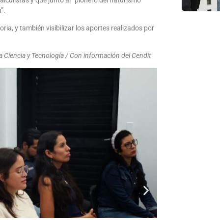
lculistas y que junto al “pionero del naturismo”
”.
ia, y también visibilizar los aportes realizados por
a Ciencia y Tecnología / Con información del Cendit