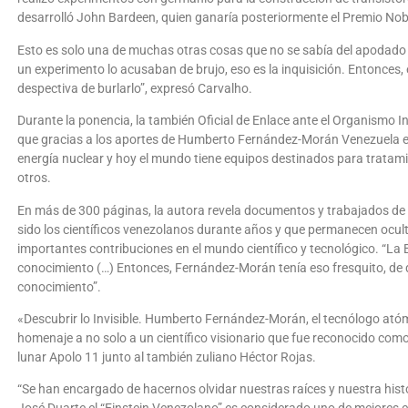
desarrolló John Bardeen, quien ganaría posteriormente el Premio Nob
Esto es solo una de muchas otras cosas que no se sabía del apodado “
un experimento lo acusaban de brujo, eso es la inquisición. Entonces, 
despectiva de burlarlo”, expresó Carvalho.
Durante la ponencia, la también Oficial de Enlace ante el Organismo 
que gracias a los aportes de Humberto Fernández-Morán Venezuela es 
energía nuclear y hoy el mundo tiene equipos destinados para tratamie
otros.
En más de 300 páginas, la autora revela documentos y trabajados de 
sido los científicos venezolanos durante años y que permanecen ocult
importantes contribuciones en el mundo científico y tecnológico. “La B
conocimiento (…) Entonces, Fernández-Morán tenía eso fresquito, de q
conocimiento”.
«Descubrir lo Invisible. Humberto Fernández-Morán, el tecnólogo ató
homenaje a no solo a un científico visionario que fue reconocido com
lunar Apolo 11 junto al también zuliano Héctor Rojas.
“Se han encargado de hacernos olvidar nuestras raíces y nuestra hist