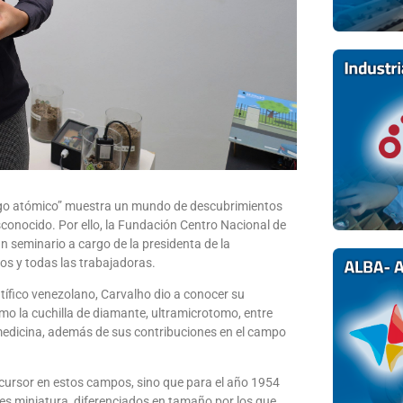
ólogo atómico” muestra un mundo de descubrimientos
conocido. Por ello, la Fundación Centro Nacional de
n seminario a cargo de la presidenta de la
os y todas las trabajadoras.
ntífico venezolano, Carvalho dio a conocer su
mo la cuchilla de diamante, ultramicrotomo, entre
 medicina, además de sus contribuciones en el campo
ursor en estos campos, sino que para el año 1954
es miniatura, diferenciados en tamaño por los que