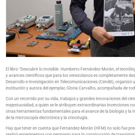
El libro “Descubrir lo Invisible. Humberto Fernández-Morán, el tecn
y avances científicos que para los venezolanos es completamente des
Desarrollo e Investigación en Telecomunicaciones (Cendit), organizó u
institución y autora del ejemplar, Gloria Carvalho, acompañada de tod
Con un recorrido por su vida, trabajos y grandes innovaciones del cie
majestuosidad, a quien se le atribuyen extraordinarias invenciones co
otras herramientas fundamentales para el avance de la biología y la
de la microscopía electrónica y la criocirugía.
Hay que tener en cuenta que Fernández-Morán (HFM) no solo fue prec
realizó experimentos con germanio para la construcción de transistor