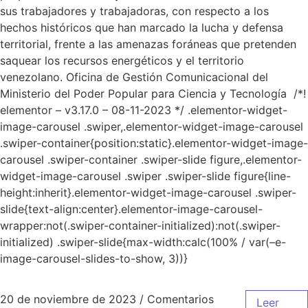
sus trabajadores y trabajadoras, con respecto a los
hechos históricos que han marcado la lucha y defensa
territorial, frente a las amenazas foráneas que pretenden
saquear los recursos energéticos y el territorio
venezolano. Oficina de Gestión Comunicacional del
Ministerio del Poder Popular para Ciencia y Tecnología /*!
elementor – v3.17.0 – 08-11-2023 */ .elementor-widget-
image-carousel .swiper,.elementor-widget-image-carousel
.swiper-container{position:static}.elementor-widget-image-
carousel .swiper-container .swiper-slide figure,.elementor-
widget-image-carousel .swiper .swiper-slide figure{line-
height:inherit}.elementor-widget-image-carousel .swiper-
slide{text-align:center}.elementor-image-carousel-
wrapper:not(.swiper-container-initialized):not(.swiper-
initialized) .swiper-slide{max-width:calc(100% / var(–e-
image-carousel-slides-to-show, 3))}
20 de noviembre de 2023
/
Comentarios
Leer