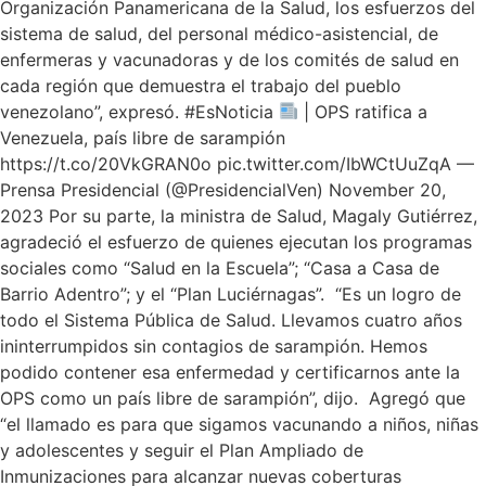
Organización Panamericana de la Salud, los esfuerzos del
sistema de salud, del personal médico-asistencial, de
enfermeras y vacunadoras y de los comités de salud en
cada región que demuestra el trabajo del pueblo
venezolano”, expresó. #EsNoticia
| OPS ratifica a
Venezuela, país libre de sarampión
https://t.co/20VkGRAN0o pic.twitter.com/IbWCtUuZqA —
Prensa Presidencial (@PresidencialVen) November 20,
2023 Por su parte, la ministra de Salud, Magaly Gutiérrez,
agradeció el esfuerzo de quienes ejecutan los programas
sociales como “Salud en la Escuela”; “Casa a Casa de
Barrio Adentro”; y el “Plan Luciérnagas”. “Es un logro de
todo el Sistema Pública de Salud. Llevamos cuatro años
ininterrumpidos sin contagios de sarampión. Hemos
podido contener esa enfermedad y certificarnos ante la
OPS como un país libre de sarampión”, dijo. Agregó que
“el llamado es para que sigamos vacunando a niños, niñas
y adolescentes y seguir el Plan Ampliado de
Inmunizaciones para alcanzar nuevas coberturas