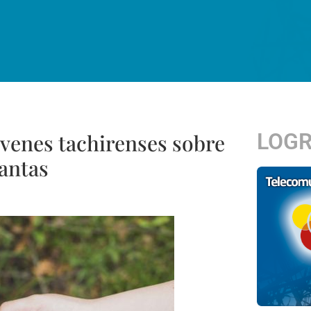
LOG
óvenes tachirenses sobre
lantas