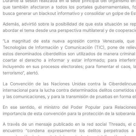
Durante la sesión realizada en la sede principal del organismo en
que también afectaron a todos los portales gubernamentales, f
busca generar un blackout informativo y consolidar un golpe de Es
Además, advirtió sobre la posibilidad de que esta situación se re
abordar el tema desde una perspectiva multilateral y de cooperaci
“La magnitud de esta nueva agresión contra Venezuela, que i
Tecnologías de Información y Comunicación (TIC), pone de reli
estos denominados ciberdelitos son utilizados de manera crimin
coartar el derecho a informar y estar informado; para interfer
incluyendo en sus procesos electorales; para fomentar el caos, 
terrorismo”, alertó.
La Convención de las Naciones Unidas contra la Ciberdelincuen
internacional para la lucha contra determinados delitos cometidos
y las comunicaciones, y para la transmisión de pruebas en forma el
En ese sentido, el ministro del Poder Popular para Relaciones
importancia de esta convención para la protección de la soberanía y
A través de un mensaje publicado en la red social Threads, el 
encuentro “condena expresamente los delitos perpetrados a 