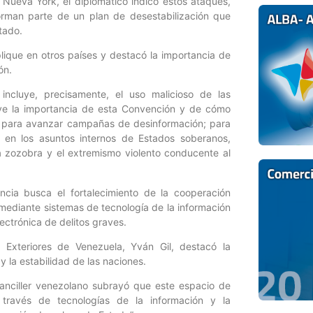
 Nueva York, el diplomático indicó estos ataques,
orman parte de un plan de desestabilización que
tado.
plique en otros países y destacó la importancia de
ón.
ncluye, precisamente, el uso malicioso de las
eve la importancia de esta Convención y de cómo
al para avanzar campañas de desinformación; para
ir en los asuntos internos de Estados soberanos,
la zozobra y el extremismo violento conducente al
cia busca el fortalecimiento de la cooperación
 mediante sistemas de tecnología de la información
ectrónica de delitos graves.
 Exteriores de Venezuela, Yván Gil, destacó la
 la estabilidad de las naciones.
canciller venezolano subrayó que este espacio de
través de tecnologías de la información y la