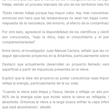
follaje, siendo un proceso impropio de uno de los territorios más fr
“Estás viendo follaje porque hay mayor calor, hay más concentraci
entonces eso hace que las temperaturas no sean tan bajas como a
respuesta de la naturaleza, del entorno, al efecto de la contaminació
Por otro lado, agradeció la disponibilidad de los científicos y cien
son convocados, “bajo la ética, bajo el conocimiento y el pen
complementariedad”.
Entre tanto, el investigador Juan Manuel Carrera, señaló que las c
seguir ejecutando proyectos en la Antártida, particularmente sobre 
Destacó que actualmente desarrollan un proyecto llamado variab
superficial a partir de impurezas presentes en la nieve.
Explicó que la idea del proyecto es poder caracterizar esas impu
refleja la energía, particularmente de la luz solar.
“Cuando la nieve está limpia y fresca, tiende a reflejar un alto p
90% de la energía solar que incide sobre la nieve es reflejada. S
absorbida. Entonces la nieve a la larga busca enfriar la capa infer
que está absorbiendo”, detalló.