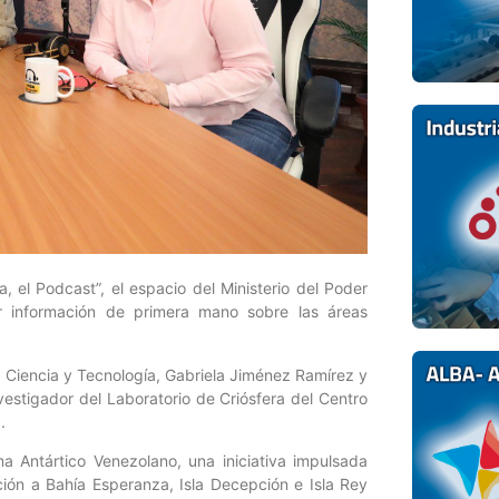
 el Podcast”, el espacio del Ministerio del Poder
ar información de primera mano sobre las áreas
a Ciencia y Tecnología, Gabriela Jiménez Ramírez y
nvestigador del Laboratorio de Criósfera del Centro
.
a Antártico Venezolano, una iniciativa impulsada
ción a Bahía Esperanza, Isla Decepción e Isla Rey