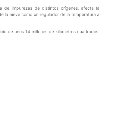
 de impurezas de distintos orígenes, afecta la
 de la nieve como un regulador de la temperatura a
icie de unos 14 millones de kilómetros cuadrados.
s la nieve para ver cómo este gran continente que
en la medida que estamos encontrando cada vez más
ender cómo responde la nieve en función de las
ndo, con el apoyo del Gobierno Nacional, en los
 la compresión de los fenómenos que ocurren en
r para Ciencia y Tecnología / Periodista: Sheila
Entrada siguiente