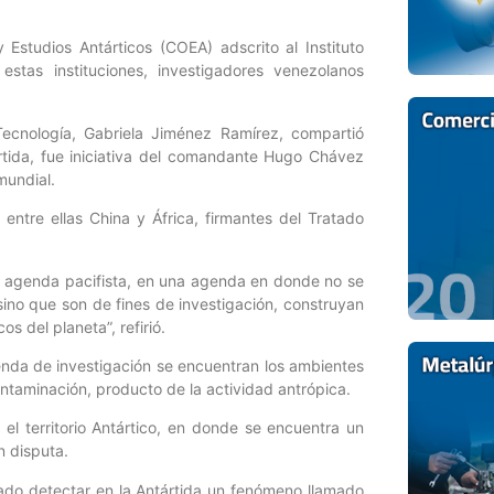
studios Antárticos (COEA) adscrito al Instituto
estas instituciones, investigadores venezolanos
Tecnología, Gabriela Jiménez Ramírez, compartió
ártida, fue iniciativa del comandante Hugo Chávez
mundial.
ntre ellas China y África, firmantes del Tratado
na agenda pacifista, en una agenda en donde no se
 sino que son de fines de investigación, construyan
s del planeta”, refirió.
enda de investigación se encuentran los ambientes
ontaminación, producto de la actividad antrópica.
l territorio Antártico, en donde se encuentra un
n disputa.
rado detectar en la Antártida un fenómeno llamado