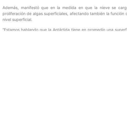
Además, manifestó que en la medida en que la nieve se carga
proliferación de algas superficiales, afectando también la función
nivel superficial.
“Estamos hablando que la Antártida tiene en promedio una superf
Eso es casi 15 veces el territorio venezolano. Nosotros estudiamo
en la Antártida puede influir en la regulación de la temperatura 
impurezas”, indicó.
El investigador señaló que con este estudio se pretende ent
impurezas que puedan tener a nivel superficial.
Concluyó que los investigadores venezolanos continuarán avanza
proyectos que contribuyan a la agenda de trabajo científico y
llamado continente blanco.
Oficina
de Gestión Comunicacional del Ministerio del Poder Popula
Bravo/ Carlos Vázquez.
Entrada anterior