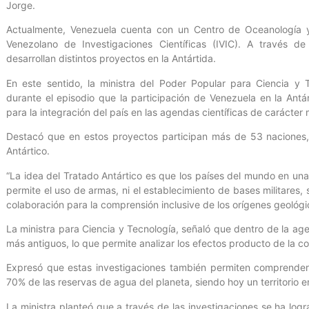
Jorge.
Actualmente, Venezuela cuenta con un Centro de Oceanología y E
Venezolano de Investigaciones Científicas (IVIC). A través de 
desarrollan distintos proyectos en la Antártida.
En este sentido, la ministra del Poder Popular para Ciencia y 
durante el episodio que la participación de Venezuela en la Ant
para la integración del país en las agendas científicas de carácter 
Destacó que en estos proyectos participan más de 53 naciones, e
Antártico.
“La idea del Tratado Antártico es que los países del mundo en u
permite el uso de armas, ni el establecimiento de bases militares,
colaboración para la comprensión inclusive de los orígenes geológico
La ministra para Ciencia y Tecnología, señaló que dentro de la ag
más antiguos, lo que permite analizar los efectos producto de la c
Expresó que estas investigaciones también permiten comprender e
70% de las reservas de agua del planeta, siendo hoy un territorio e
La ministra planteó que a través de las investigaciones se ha log