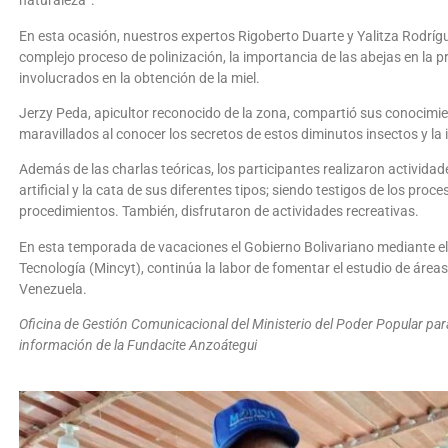
naturaleza”.
En esta ocasión, nuestros expertos Rigoberto Duarte y Yalitza Rodrígue
complejo proceso de polinización, la importancia de las abejas en la 
involucrados en la obtención de la miel.
Jerzy Peda, apicultor reconocido de la zona, compartió sus conocimi
maravillados al conocer los secretos de estos diminutos insectos y la
Además de las charlas teóricas, los participantes realizaron activida
artificial y la cata de sus diferentes tipos; siendo testigos de los pr
procedimientos. También, disfrutaron de actividades recreativas.
En esta temporada de vacaciones el Gobierno Bolivariano mediante el 
Tecnología (Mincyt), continúa la labor de fomentar el estudio de áreas 
Venezuela.
Oficina de Gestión Comunicacional del Ministerio del Poder Popular par
información de la Fundacite Anzoátegui