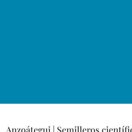
Anzoátegui | Semilleros científ