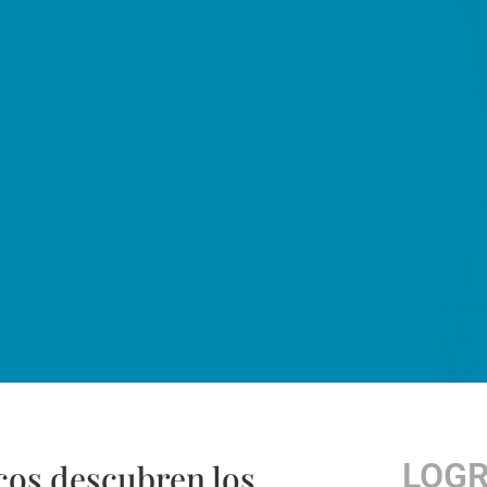
LOG
icos descubren los