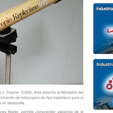
. Duarte» (CIDA), ente adscrito al Ministerio del
ricación de telescopios de tipo kepleriano para la
ía en Venezuela.
nnes Kepler, permite comprender aspectos de la