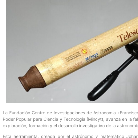
La Fundación Centro de Investigaciones de Astronomía «Francisco J
Poder Popular para Ciencia y Tecnología (Mincyt), avanza en la fab
exploración, formación y el desarrollo investigativo de la astronom
Esta herramienta, creada por el astrónomo y matemático Joha