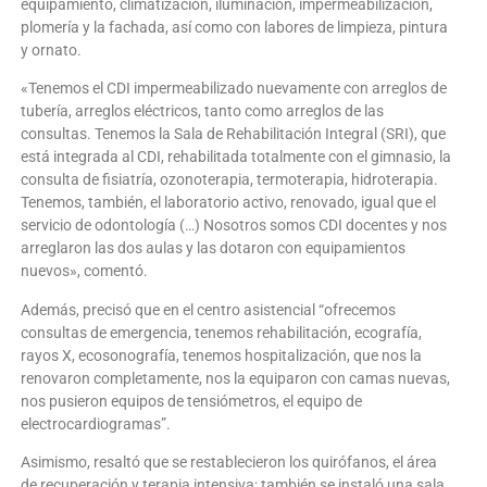
equipamiento, climatización, iluminación, impermeabilización,
plomería y la fachada, así como con labores de limpieza, pintura
y ornato.
«Tenemos el CDI impermeabilizado nuevamente con arreglos de
tubería, arreglos eléctricos, tanto como arreglos de las
consultas. Tenemos la Sala de Rehabilitación Integral (SRI), que
está integrada al CDI, rehabilitada totalmente con el gimnasio, la
consulta de fisiatría, ozonoterapia, termoterapia, hidroterapia.
Tenemos, también, el laboratorio activo, renovado, igual que el
servicio de odontología (…) Nosotros somos CDI docentes y nos
arreglaron las dos aulas y las dotaron con equipamientos
nuevos», comentó.
Además, precisó que en el centro asistencial “ofrecemos
consultas de emergencia, tenemos rehabilitación, ecografía,
rayos X, ecosonografía, tenemos hospitalización, que nos la
renovaron completamente, nos la equiparon con camas nuevas,
nos pusieron equipos de tensiómetros, el equipo de
electrocardiogramas”.
Asimismo, resaltó que se restablecieron los quirófanos, el área
de recuperación y terapia intensiva; también se instaló una sala