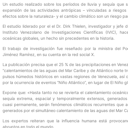
Un estudio realizado sobre los períodos de lluvia y sequía que 
expansión de las actividades antrópicas – vinculadas a riesgo
efectos sobre la naturaleza- y el cambio climático son un riesgo para
El estudio liderado por el el Dr. Dirk Thielen, investigador y jefe
Instituto Venezolano de Investigaciones Científicas (IVIC), ha
oceánicas globales, un hecho sin precedentes en la historia.
El trabajo de investigación fue reseñado por la ministra del P
Jiménez Ramírez, en su cuenta en la red social X.
La publicación precisa que el 25 % de las precipitaciones en Vene
“calentamientos de las aguas del Mar Caribe y de Atlántico norte t
pulsos húmedos históricos en vastas regiones de Venezuela, así 
por la ocurrencia de eventos “Niño Atlántico”, en lugar de El Niño g
Expone que: «Hasta tanto no se revierta el calentamiento oceánico
sequía extrema, espacial y temporalmente extensos, generados 
cuasi permanente, serán fenómenos climáticos recurrentes que a
generados por el simultáneo calentamiento de las aguas del Mar Cari
Los expertos reiteran que la influencia humana está provoca
abruptos en todo el mundo.