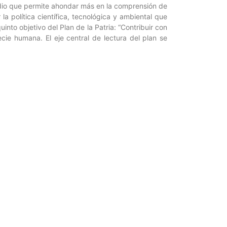
udio que permite ahondar más en la comprensión de
a política científica, tecnológica y ambiental que
uinto objetivo del Plan de la Patria: “Contribuir con
ecie humana. El eje central de lectura del plan se
n conjunto con un grupos de expertos en ecología y
07/Articulo-RCLIM24_04-Dirk-Thielen.pdf
”.
r para Ciencia y Tecnología / Periodista: Vanessa
Entrada siguiente