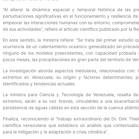
“Al alterar la dinámica espacial y temporal histórica de las p
perturbaciones significativas en el funcionamiento y resiliencia d
empeorar las interacciones humanas con su entorno, comprometien
de sus actividades”, refiere el artículo científico publicado por la R
En este sentido, la ministra refiere: “Se trata del primer estudio
ocurrencia de un calentamiento oceánico generalizado sin precede
ninguno de los modelos preexistentes, con capacidad probada de
pocos meses, las precipitaciones en gran parte del territorio de Ven
La investigación aborda aspectos medulares, relacionados con: l
extremos en Venezuela; su origen y factores determinantes; p
identificados y tendencias actuales.
La ministra para Ciencia y Tecnología de Venezuela, resalta de
extremos, serán a su vez breves, vinculables a una exacerbación
persistencia de aguas cálidas en esta sección de la cuenca atlántic
Finaliza, reconociendo el “trabajo extraordinario del Dr. Dirk Th
científica venezolana que establece un análisis que contextualiza
para la mitigación y la adaptación a crisis climática”.