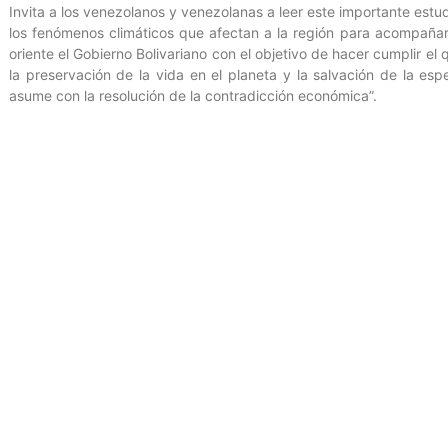
Invita a los venezolanos y venezolanas a leer este importante est
los fenómenos climáticos que afectan a la región para acompañar l
oriente el Gobierno Bolivariano con el objetivo de hacer cumplir el q
la preservación de la vida en el planeta y la salvación de la esp
asume con la resolución de la contradicción económica”.
“Les comparto el trabajo del Dr. Dirk Thielen del @IVIC_oficial e
cambio climático
https://mincyt.gob.ve/wp-content/uploads/2024/
Oficina de Gestión Comunicacional del Ministerio del Poder Popula
Gutiérrez
.
Entrada anterior