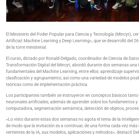
El Ministerio del Poder Popular para Ciencia y Tecnología (Mincyt), cerró
Artificial: Machine Learning y Deep Learning», que se desarrolló del 26
de la torre ministerial.
El curso, dictado por Ronald Delgado, coordinador de Ciencia de Datos e
Transformación Digital del Mincyt, abordó durante dos semanas una 
fundamentales del Machine Learning, entre ellos: aprendizaje supervi
clasificación y agrupamiento; así como una variedad de modelos posi
teóricas como de implementación práctica.
Los participantes también se instruyeron en conceptos básicos tan
neuronales artificiales; además de aprender sobre los fundamentos y 
computadora, segmentación semántica, detección de objetos, proces
«Lo visto durante estas dos semanas no agota el tema de la Inteligenci
de modo que la invitación es a continuar, de una forma cada vez más es
vertientes de la IA, sus modelos, aplicaciones y métodos», destacó De