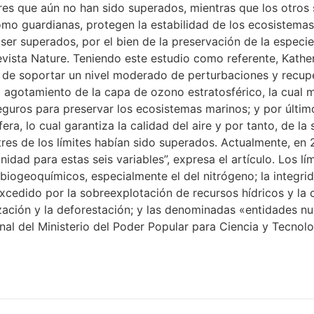
es que aún no han sido superados, mientras que los otros s
mo guardianas, protegen la estabilidad de los ecosistemas
ser superados, por el bien de la preservación de la especie
evista Nature. Teniendo este estudio como referente, Kathe
es de soportar un nivel moderado de perturbaciones y recupe
 agotamiento de la capa de ozono estratosférico, la cual mu
guros para preservar los ecosistemas marinos; y por últim
era, lo cual garantiza la calidad del aire y por tanto, de la
es de los límites habían sido superados. Actualmente, en 20
idad para estas seis variables”, expresa el artículo. Los l
 biogeoquímicos, especialmente el del nitrógeno; la integri
excedido por la sobreexplotación de recursos hídricos y la
ización y la deforestación; y las denominadas «entidades n
nal del Ministerio del Poder Popular para Ciencia y Tecnolo