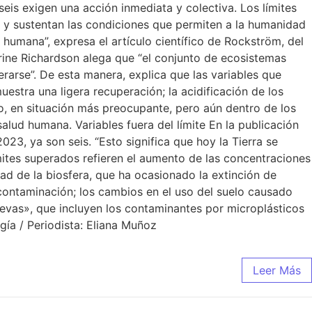
eis exigen una acción inmediata y colectiva. Los límites
 y sustentan las condiciones que permiten a la humanidad
 humana”, expresa el artículo científico de Rockström, del
rine Richardson alega que “el conjunto de ecosistemas
rarse”. De esta manera, explica que las variables que
estra una ligera recuperación; la acidificación de los
o, en situación más preocupante, pero aún dentro de los
 salud humana. Variables fuera del límite En la publicación
23, ya son seis. “Esto significa que hoy la Tierra se
ímites superados refieren el aumento de las concentraciones
dad de la biosfera, que ha ocasionado la extinción de
 contaminación; los cambios en el uso del suelo causado
uevas», que incluyen los contaminantes por microplásticos
gía / Periodista: Eliana Muñoz
Leer Más