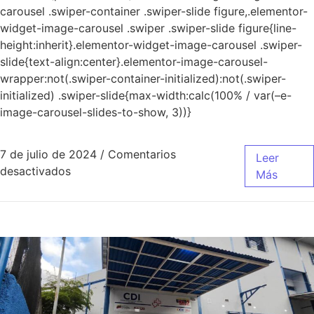
carousel .swiper-container .swiper-slide figure,.elementor-
widget-image-carousel .swiper .swiper-slide figure{line-
height:inherit}.elementor-widget-image-carousel .swiper-
slide{text-align:center}.elementor-image-carousel-
wrapper:not(.swiper-container-initialized):not(.swiper-
initialized) .swiper-slide{max-width:calc(100% / var(–e-
image-carousel-slides-to-show, 3))}
7 de julio de 2024
/
Comentarios
Leer
desactivados
Más