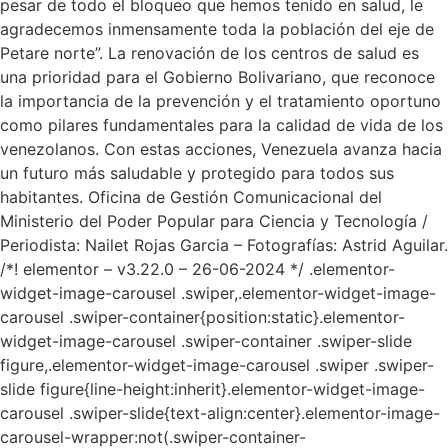
pesar de todo el bloqueo que hemos tenido en salud, le
agradecemos inmensamente toda la población del eje de
Petare norte”. La renovación de los centros de salud es
una prioridad para el Gobierno Bolivariano, que reconoce
la importancia de la prevención y el tratamiento oportuno
como pilares fundamentales para la calidad de vida de los
venezolanos. Con estas acciones, Venezuela avanza hacia
un futuro más saludable y protegido para todos sus
habitantes. Oficina de Gestión Comunicacional del
Ministerio del Poder Popular para Ciencia y Tecnología /
Periodista: Nailet Rojas Garcia – Fotografías: Astrid Aguilar.
/*! elementor – v3.22.0 – 26-06-2024 */ .elementor-
widget-image-carousel .swiper,.elementor-widget-image-
carousel .swiper-container{position:static}.elementor-
widget-image-carousel .swiper-container .swiper-slide
figure,.elementor-widget-image-carousel .swiper .swiper-
slide figure{line-height:inherit}.elementor-widget-image-
carousel .swiper-slide{text-align:center}.elementor-image-
carousel-wrapper:not(.swiper-container-