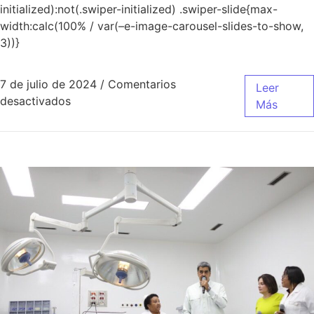
initialized):not(.swiper-initialized) .swiper-slide{max-
width:calc(100% / var(–e-image-carousel-slides-to-show,
3))}
7 de julio de 2024
/
Comentarios
Leer
desactivados
Más